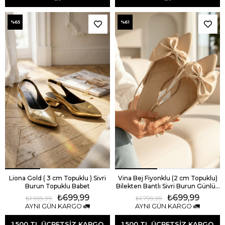
%65
%61
Liona Gold ( 3 cm Topuklu ) Sivri
Vina Bej Fiyonklu (2 cm Topuklu)
Burun Topuklu Babet
Bilekten Bantlı Sivri Burun Günlük
Babet
₺699,99
₺699,99
₺1.999,99
₺1.799,99
AYNI GÜN KARGO 🚛
AYNI GÜN KARGO 🚛
1.500 TL ÜCRETSİZ KARGO
1.500 TL ÜCRETSİZ KARGO