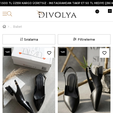
TSİZ - İNSTAGRAMDAN TAKİP ET 50 TL HEDİYE ÇEKİ KAZAN
🫰 AYNI GÜN HIZLI
0
0
Babet
Sıralama
Filtreleme
%61
%61