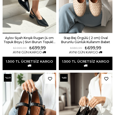
Aylov Siyah Kırışık Rugan (4 cm
Stap Bej Örgülü ( 2 cm) Oval
Topuk Boyu ) Sivri Burun Topuklu
Burunlu Günlük Kullanım Babet
Babet Ayakkabı
₺699,99
₺699,99
₺1.999,99
₺989,99
AYNI GÜN KARGO 🚛
AYNI GÜN KARGO 🚛
1.500 TL ÜCRETSİZ KARGO
1.500 TL ÜCRETSİZ KARGO
🚛
🚛
%29
%65