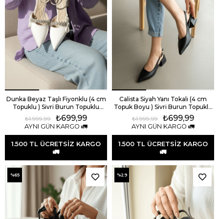
Dunka Beyaz Taşlı Fiyonklu (4 cm
Calista Siyah Yanı Tokalı (4 cm
Topuklu ) Sivri Burun Topuklu
Topuk Boyu ) Sivri Burun Topuklu
Ayakkabı
Babet Ayakkabı
₺699,99
₺699,99
₺1.999,99
₺1.999,99
AYNI GÜN KARGO 🚛
AYNI GÜN KARGO 🚛
1.500 TL ÜCRETSİZ KARGO
1.500 TL ÜCRETSİZ KARGO
🚛
🚛
%65
%29