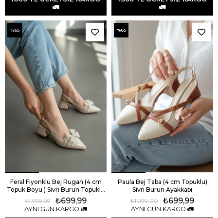
🚛
🚛
%65
%65
Feral Fiyonklu Bej Rugan (4 cm
Paula Bej Taba (4 cm Topuklu)
Topuk Boyu ) Sivri Burun Topuklu
Sivri Burun Ayakkabı
Babet Ayakkabı
₺699,99
₺699,99
₺1.999,99
₺1.999,00
AYNI GÜN KARGO 🚛
AYNI GÜN KARGO 🚛