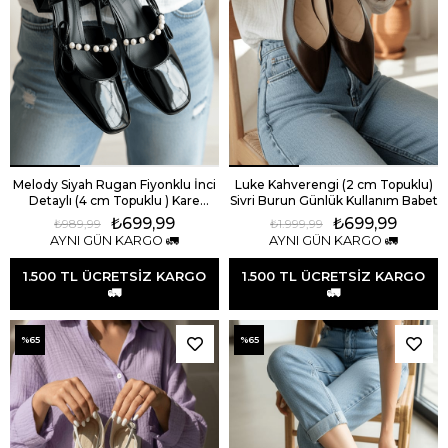
Melody Siyah Rugan Fiyonklu İnci
Luke Kahverengi (2 cm Topuklu)
Detaylı (4 cm Topuklu ) Kare
Sivri Burun Günlük Kullanım Babet
Burunlu Günlük Kullanım Ayakkabı
₺699,99
₺699,99
₺989,99
₺1.999,99
AYNI GÜN KARGO 🚛
AYNI GÜN KARGO 🚛
1.500 TL ÜCRETSİZ KARGO
1.500 TL ÜCRETSİZ KARGO
🚛
🚛
%65
%65