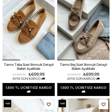
Tiamo Taba Süet Boncuk Detaylı
Tiamo Bej Süet Boncuk Detaylı
Babet Ayakkabı
Babet Ayakkabı
₺699,99
₺699,99
₺1.999,99
₺1.999,99
AYNI GÜN KARGO 🚛
AYNI GÜN KARGO 🚛
1.500 TL ÜCRETSİZ KARGO
1.500 TL ÜCRETSİZ KARGO
🚛
🚛
%65
%65