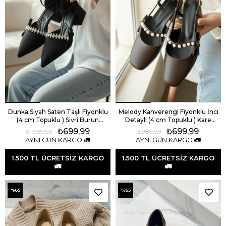
Dunka Siyah Saten Taşlı Fiyonklu
Melody Kahverengi Fiyonklu İnci
(4 cm Topuklu ) Sivri Burun
Detaylı (4 cm Topuklu ) Kare
Topuklu Ayakkabı
Burunlu Günlük Kullanım Ayakkabı
₺699,99
₺699,99
₺1.999,99
₺989,99
AYNI GÜN KARGO 🚛
AYNI GÜN KARGO 🚛
1.500 TL ÜCRETSİZ KARGO
1.500 TL ÜCRETSİZ KARGO
🚛
🚛
%65
%65