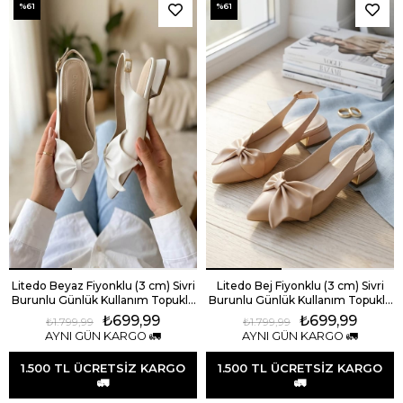
%61
%61
Litedo Beyaz Fiyonklu (3 cm) Sivri
Litedo Bej Fiyonklu (3 cm) Sivri
Burunlu Günlük Kullanım Topuklu
Burunlu Günlük Kullanım Topuklu
Babet
Babet
₺699,99
₺699,99
₺1.799,99
₺1.799,99
AYNI GÜN KARGO 🚛
AYNI GÜN KARGO 🚛
1.500 TL ÜCRETSİZ KARGO
1.500 TL ÜCRETSİZ KARGO
🚛
🚛