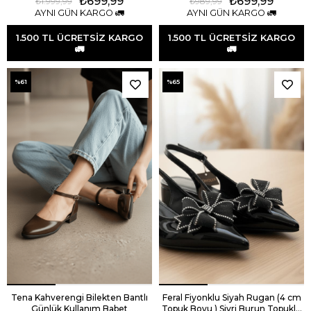
₺699,99
₺699,99
₺1.999,99
₺989,99
AYNI GÜN KARGO 🚛
AYNI GÜN KARGO 🚛
1.500 TL ÜCRETSİZ KARGO
1.500 TL ÜCRETSİZ KARGO
🚛
🚛
%61
%65
Tena Kahverengi Bilekten Bantlı
Feral Fiyonklu Siyah Rugan (4 cm
Günlük Kullanım Babet
Topuk Boyu ) Sivri Burun Topuklu