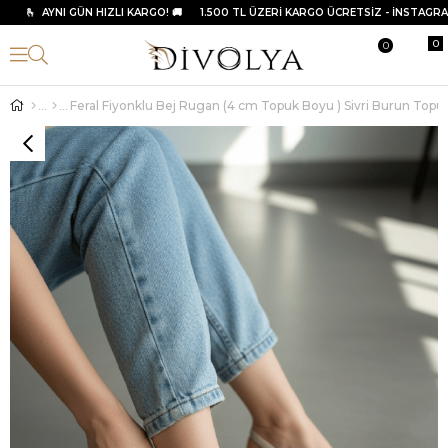
 TAKİP ET 50 TL HEDİYE ÇEKİ KAZAN
🫰 AYNI GÜN HIZLI KARGO! 🚚 1.500 TL ÜZERİ KARGO ÜCRETSİZ - İNSTAGRAMD
0
0