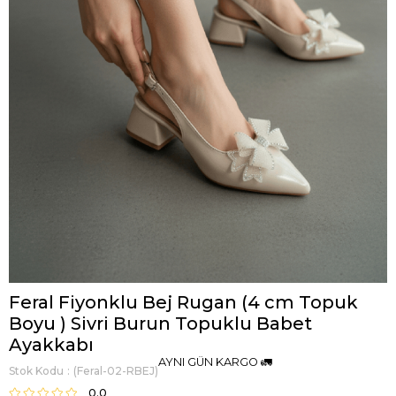
Feral Fiyonklu Bej Rugan (4 cm Topuk
Boyu ) Sivri Burun Topuklu Babet
Ayakkabı
AYNI GÜN KARGO 🚛
Stok Kodu
(Feral-02-RBEJ)
0.0