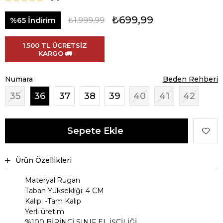
₺699,99
%
65
İndirim
₺1.999,99
1.500 TL ÜCRETSİZ
KARGO 🚛
Numara
Beden Rehberi
35
36
37
38
39
40
41
42
Ürün Özellikleri
Materyal:Rugan
Taban Yüksekliği: 4 CM
Kalıp: -Tam Kalıp
Yerli üretim
%100 BİRİNCİ SINIF EL İŞÇİLİĞİ