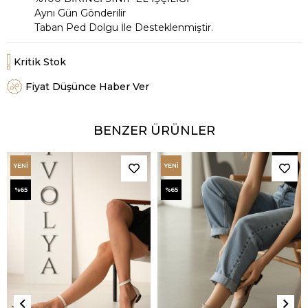
Aynı Gün Gönderilir
Taban Ped Dolgu İle Desteklenmiştir.
Kritik Stok
Fiyat Düşünce Haber Ver
BENZER ÜRÜNLER
YENI
YENI
ÜRÜN
ÜRÜN
%65
%65